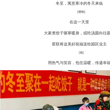
冬至，寓意寒冷的冬天来临
在这一天里
大家煮饺子驱寒暖身，或吃汤圆向往
星联将这美好祝福送给园区业主
用热气与笑容，包住温暖，传递幸