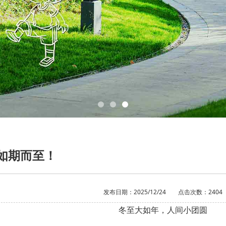
如期而至！
发布日期：2025/12/24 点击次数：2404
冬至大如年，人间小团圆