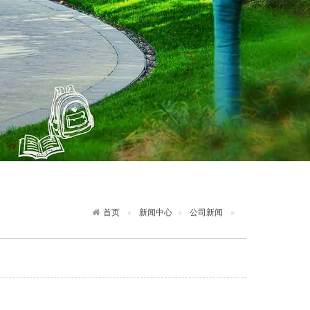
首页
新闻中心
公司新闻