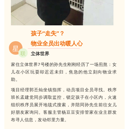
孩子“走失”？
物业全员出动暖人心
星
联
立体世界
家住立体世界7号楼的孙先生刚刚经历了一场煎熬：女
儿在小区玩耍却迟迟未归，焦急的他立刻向物业求
助。
项目经理郭丕灿坐镇指挥，动员项目全员寻找。秩序
班长孟建党同步调取监控，锁定孩子在小区内，火速
组织秩序员展开地毯式搜索，并陪同孙先生前往女儿
好朋友家询问。客服主管杨豆豆安排管家在业主群发
布寻人信息，发动邻里力量。