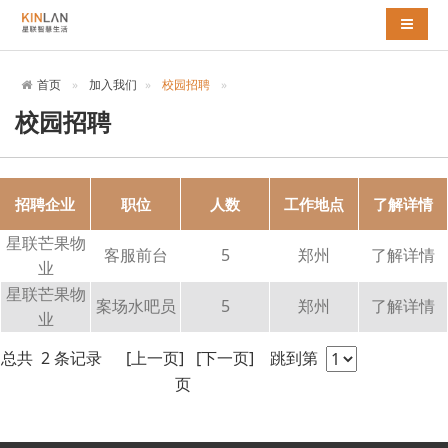
导航切
首页
加入我们
校园招聘
校园招聘
招聘企业
职位
人数
工作地点
了解详情
星联芒果物
客服前台
5
郑州
了解详情
业
星联芒果物
案场水吧员
5
郑州
了解详情
业
总共 2 条记录 [上一页] [下一页] 跳到第
页